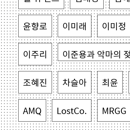
윤향로
이미래
이미정
이주리
이준용과 악마의 
조혜진
차슬아
최윤
AMQ
LostCo.
MRGG