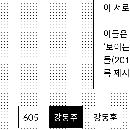
이 서로
이들은
‘보이는
들(20
록 제시
605
강동주
강동훈