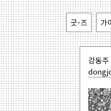
굿-즈
가
강동주 K
dongj