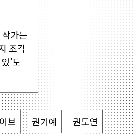
 작가는
지 조각
 있’도
이브
권기예
권도연