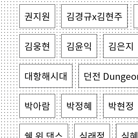
권지원
김경규x김현주
김웅현
김윤익
김은지
대항해시대
던전 Dungeo
박아람
박정혜
박현정
쉘 위 댄스
심래정
심