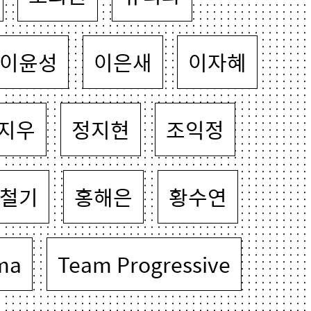
이윤성
이은새
이자혜
지우
정지현
조익정
철기
홍해은
황수연
ma
Team Progressive