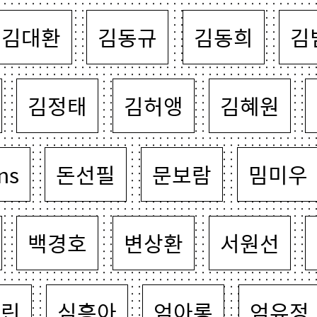
김대환
김동규
김동희
김
김정태
김허앵
김혜원
ns
돈선필
문보람
밈미우
백경호
변상환
서원선
혜린
심흥아
엄아롱
엄유정