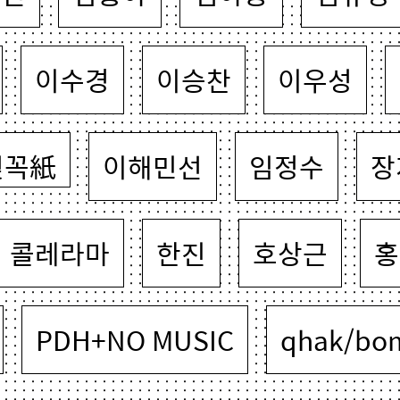
이수경
이승찬
이우성
젖꼭紙
이해민선
임정수
장
콜레라마
한진
호상근
홍
PDH+NO MUSIC
qhak/bo