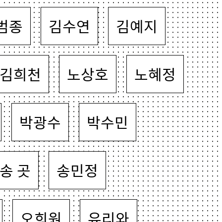
범종
김수연
김예지
김희천
노상호
노혜정
박광수
박수민
송 곳
송민정
오희원
유리와