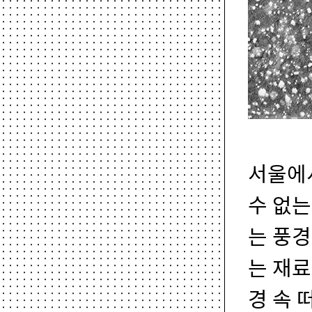
서울에
수 없는
는 풍경
는 재료
경 속 