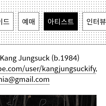
이드
예매
아티스트
인터
ang Jungsuck (b.1984)
be.com/user/kangjungsuckify
,
nia@gmail.com