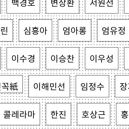
백경호
변상환
서원선
혜린
심흥아
엄아롱
엄유정
이수경
이승찬
이우성
젖꼭紙
이해민선
임정수
장
콜레라마
한진
호상근
홍