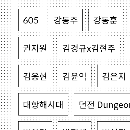
605
강동주
강동훈
권지원
김경규x김현주
김웅현
김윤익
김은지
대항해시대
던전 Dungeo