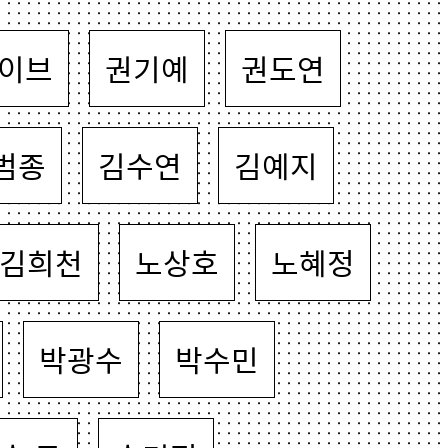
이브
권기예
권도연
범종
김수연
김예지
김희천
노상호
노혜정
박광수
박수민