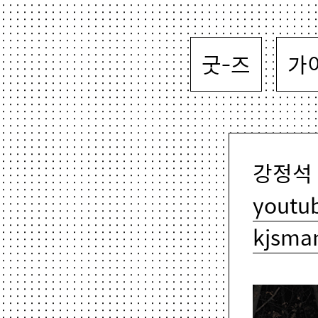
굿-즈
가
강정석 K
youtu
kjsma