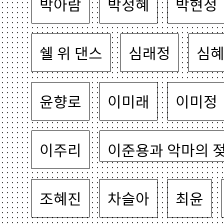
박아람
박정혜
박현정
쉘 위 댄스
심래정
심
윤향로
이미래
이미정
이주리
이준용과 악마의 
조혜진
차슬아
최윤