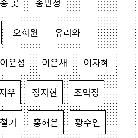
송 곳
송민정
오희원
유리와
이윤성
이은새
이자혜
지우
정지현
조익정
철기
홍해은
황수연