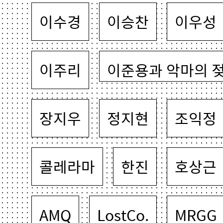
이수경
이승찬
이우성
이주리
이준용과 악마의 
장지우
정지현
조익정
콜레라마
한진
호상근
AMQ
LostCo.
MRGG