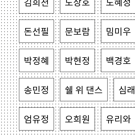
김희천
노상호
노혜정
돈선필
문보람
밈미우
박정혜
박현정
백경호
송민정
쉘 위 댄스
심
엄유정
오희원
유리와