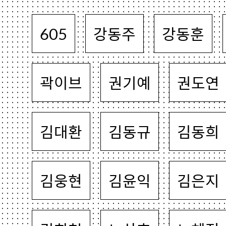
605
강동주
강동훈
곽이브
권기예
권도연
김대환
김동규
김동희
김웅현
김윤익
김은지