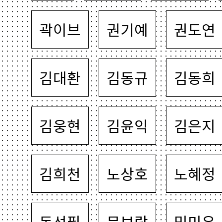
곽이브
권기예
권도연
김대환
김동규
김동희
김웅현
김윤익
김은지
김희천
노상호
노혜정
돈선필
문보람
밈미우