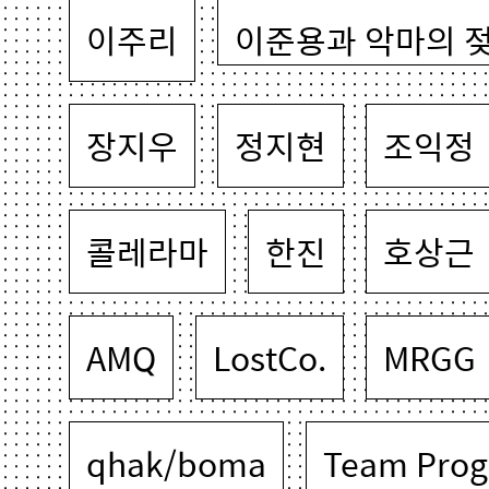
이주리
이준용과 악마의 
장지우
정지현
조익정
콜레라마
한진
호상근
AMQ
LostCo.
MRGG
qhak/boma
Team Prog