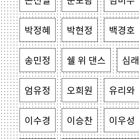
박정혜
박현정
백경호
송민정
쉘 위 댄스
심
엄유정
오희원
유리와
이수경
이승찬
이우성