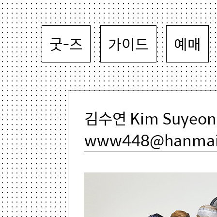
굿-즈
가이드
예매
김수연 Kim Suyeon 
www448@hanmail