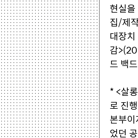
현실을
집/제작
대장치
감>(2
드 백드
* <살
로 진
본부이자
었던 공