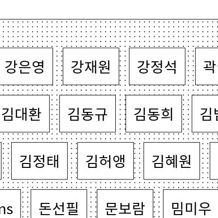
강은영
강재원
강정석
곽
김대환
김동규
김동희
김
김정태
김허앵
김혜원
ns
돈선필
문보람
밈미우