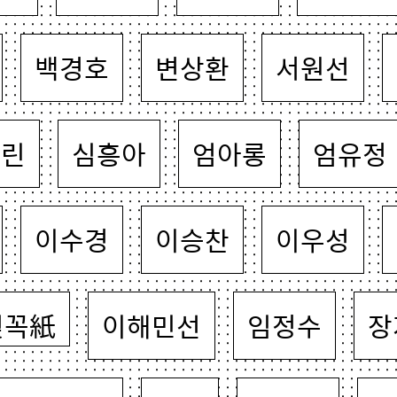
백경호
변상환
서원선
혜린
심흥아
엄아롱
엄유정
이수경
이승찬
이우성
젖꼭紙
이해민선
임정수
장