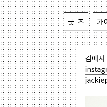
굿-즈
가
김예지 K
insta
jacki