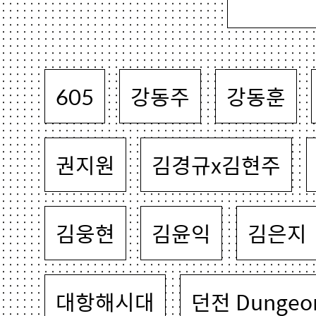
605
강동주
강동훈
권지원
김경규x김현주
김웅현
김윤익
김은지
대항해시대
던전 Dungeo