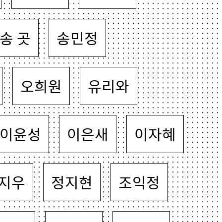
송 곳
송민정
오희원
유리와
이윤성
이은새
이자혜
지우
정지현
조익정