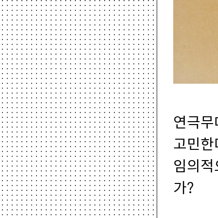
연극무
고민한다
임의적
가?