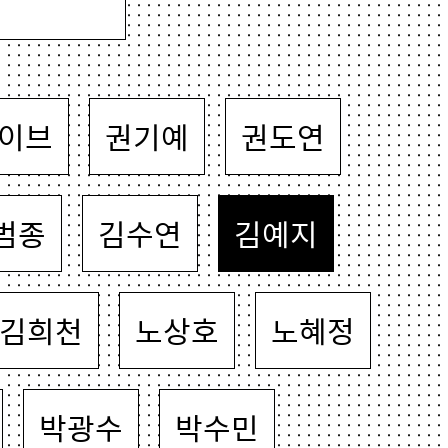
이브
권기예
권도연
범종
김수연
김예지
김희천
노상호
노혜정
박광수
박수민