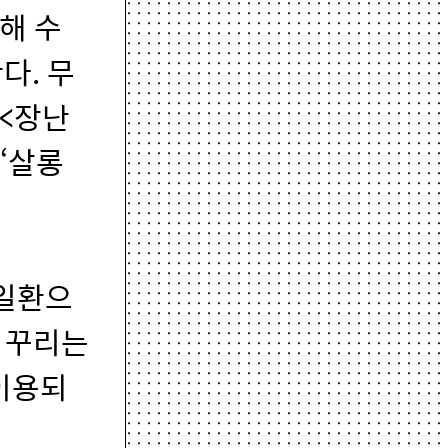
해 수
다. 무
<장난
 ‘살롱
 일환으
 꾸리는
 이용되