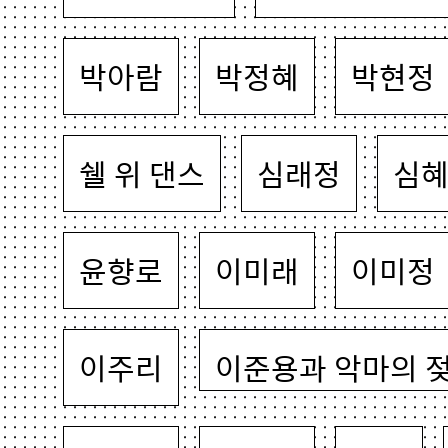
박아람
박정혜
박현정
쉘 위 댄스
심래정
심
윤향로
이미래
이미정
이주리
이준용과 악마의 