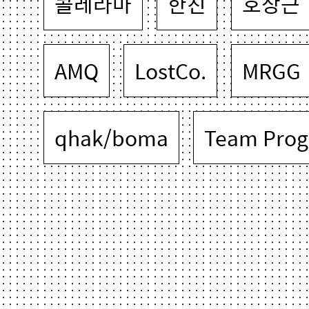
콜레라마
한진
호상근
AMQ
LostCo.
MRGG
qhak/boma
Team Prog