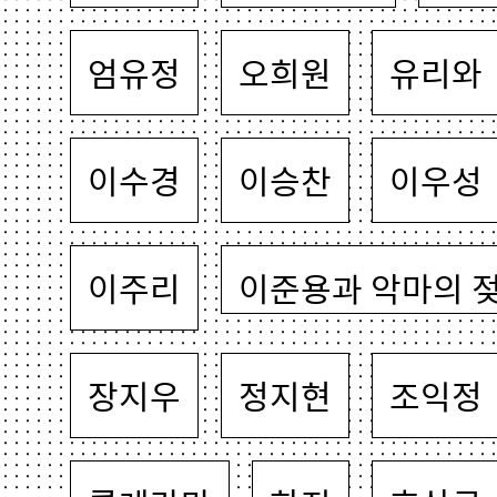
엄유정
오희원
유리와
이수경
이승찬
이우성
이주리
이준용과 악마의 
장지우
정지현
조익정