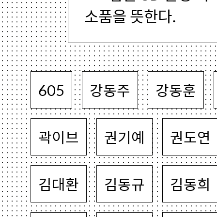
소품을 뜻한다.
605
강동주
강동훈
곽이브
권기예
권도연
김대환
김동규
김동희