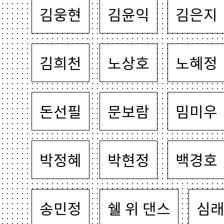
김웅현
김윤익
김은지
김희천
노상호
노혜정
돈선필
문보람
밈미우
박정혜
박현정
백경호
송민정
쉘 위 댄스
심