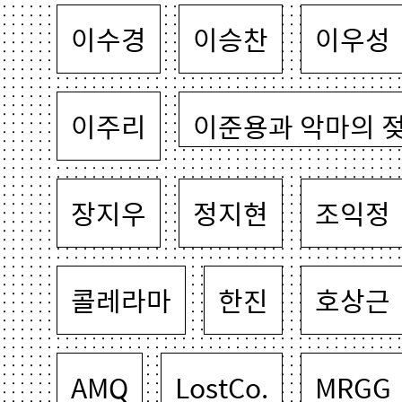
이수경
이승찬
이우성
이주리
이준용과 악마의 
장지우
정지현
조익정
콜레라마
한진
호상근
AMQ
LostCo.
MRGG