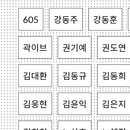
605
강동주
강동훈
곽이브
권기예
권도연
김대환
김동규
김동희
김웅현
김윤익
김은지