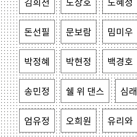
김희천
노상호
노혜정
돈선필
문보람
밈미우
박정혜
박현정
백경호
송민정
쉘 위 댄스
심
엄유정
오희원
유리와