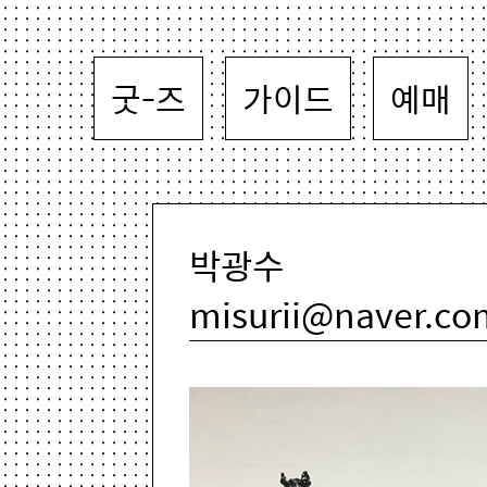
굿-즈
가이드
예매
박광수
misurii@naver.co