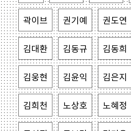
곽이브
권기예
권도연
김대환
김동규
김동희
김웅현
김윤익
김은지
김희천
노상호
노혜정