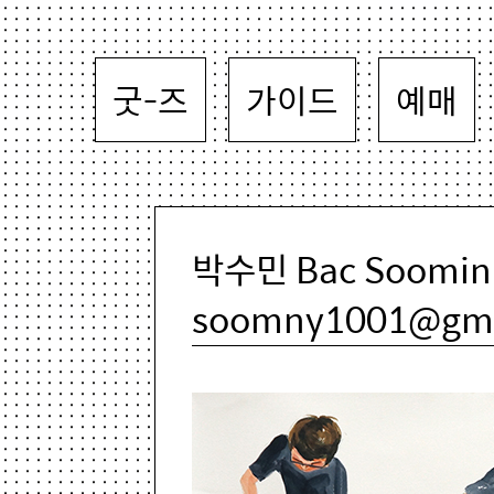
굿-즈
가이드
예매
박수민 Bac Soomin 
soomny1001@gma