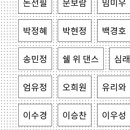
돈선필
문보람
밈미우
박정혜
박현정
백경호
송민정
쉘 위 댄스
심
엄유정
오희원
유리와
이수경
이승찬
이우성