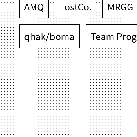
AMQ
LostCo.
MRGG
qhak/boma
Team Prog