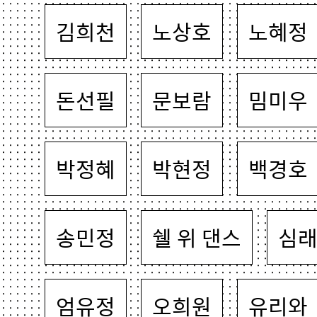
김희천
노상호
노혜정
돈선필
문보람
밈미우
박정혜
박현정
백경호
송민정
쉘 위 댄스
심
엄유정
오희원
유리와