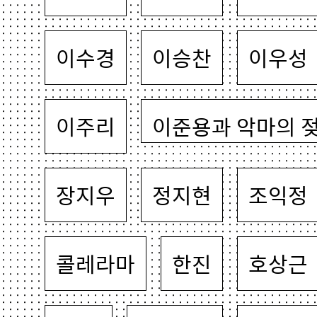
이수경
이승찬
이우성
이주리
이준용과 악마의 
장지우
정지현
조익정
콜레라마
한진
호상근