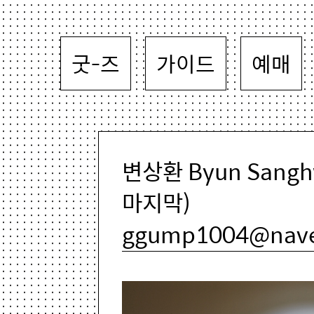
굿-즈
가이드
예매
변상환 Byun Sang
마지막)
ggump1004@nave