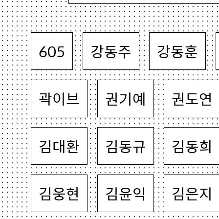
605
강동주
강동훈
곽이브
권기예
권도연
김대환
김동규
김동희
김웅현
김윤익
김은지