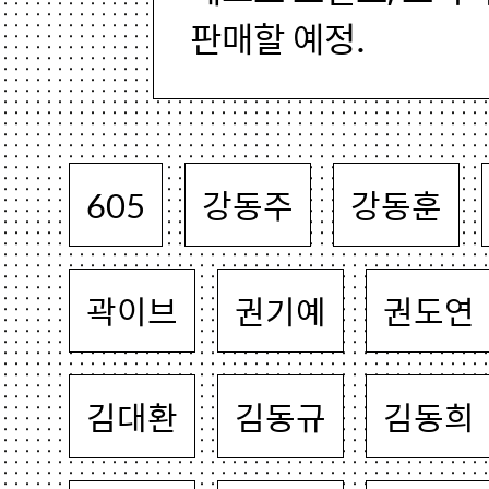
판매할 예정.
605
강동주
강동훈
곽이브
권기예
권도연
김대환
김동규
김동희