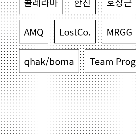
콜레라마
한진
호상근
AMQ
LostCo.
MRGG
qhak/boma
Team Prog