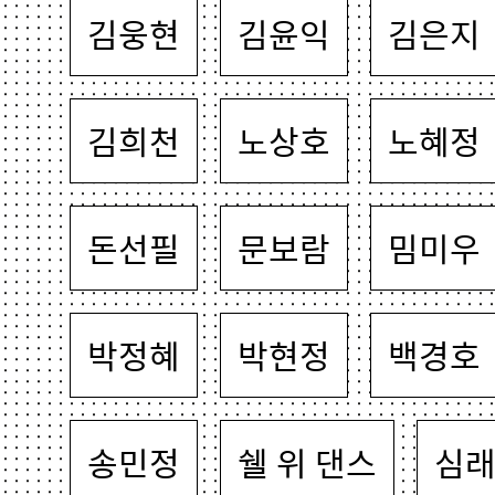
김웅현
김윤익
김은지
김희천
노상호
노혜정
돈선필
문보람
밈미우
박정혜
박현정
백경호
송민정
쉘 위 댄스
심