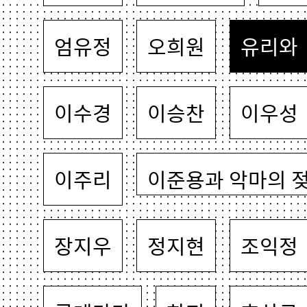
엄유정
오희원
유리와
이수경
이승찬
이우성
이주리
이준용과 악마의 
장지우
정지현
조익정