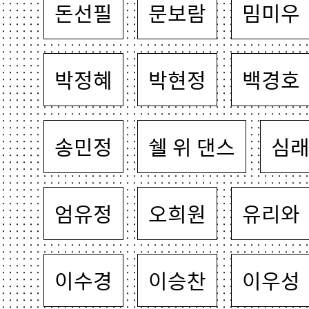
돈선필
문보람
밈미우
박정혜
박현정
백경호
송민정
쉘 위 댄스
심
엄유정
오희원
유리와
이수경
이승찬
이우성