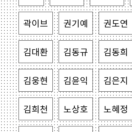
곽이브
권기예
권도연
김대환
김동규
김동희
김웅현
김윤익
김은지
김희천
노상호
노혜정