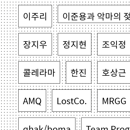
이주리
이준용과 악마의 
장지우
정지현
조익정
콜레라마
한진
호상근
AMQ
LostCo.
MRGG
qhak/boma
Team Prog