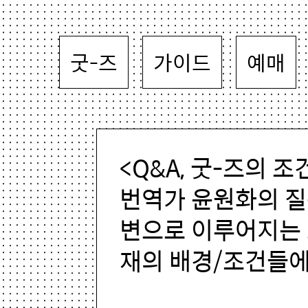
굿-즈
가이드
예매
<Q&A, 굿-즈의 조
번역가 윤원화의 질
변으로 이루어지는 
재의 배경/조건들에