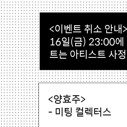
<이벤트 취소 안내
16일(금) 23:0
트는 아티스트 사
<양효주>
- 미팅 컬렉터스