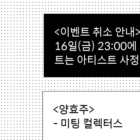
<이벤트 취소 안내
16일(금) 23:0
트는 아티스트 사
<양효주>
- 미팅 컬렉터스