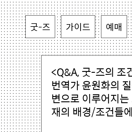
굿-즈
가이드
예매
<Q&A, 굿-즈의 조
번역가 윤원화의 질
변으로 이루어지는 
재의 배경/조건들에