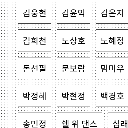
김웅현
김윤익
김은지
김희천
노상호
노혜정
돈선필
문보람
밈미우
박정혜
박현정
백경호
송민정
쉘 위 댄스
심