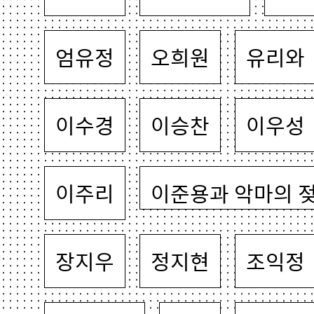
엄유정
오희원
유리와
이수경
이승찬
이우성
이주리
이준용과 악마의 
장지우
정지현
조익정