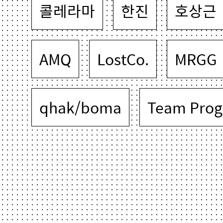
콜레라마
한진
호상근
AMQ
LostCo.
MRGG
qhak/boma
Team Prog