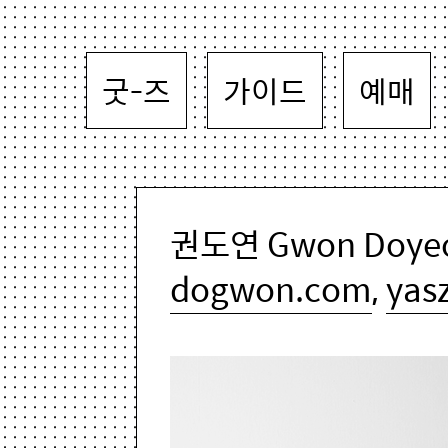
굿-즈
가이드
예매
권도연 Gwon Doye
dogwon.com
,
yas