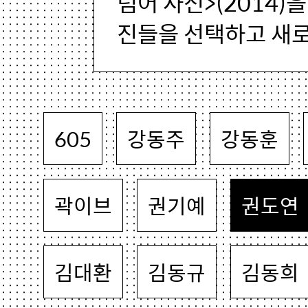
념어 사전>(2014)
진들을 선택하고 새로
605
강동주
강동훈
곽이브
권기예
권도연
김대환
김동규
김동희