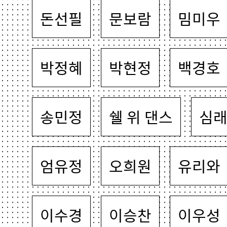
돈선필
문보람
밈미우
박정혜
박현정
백경호
송민정
쉘 위 댄스
심
엄유정
오희원
유리와
이수경
이승찬
이우성