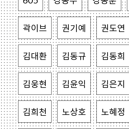
곽이브
권기예
권도연
김대환
김동규
김동희
김웅현
김윤익
김은지
김희천
노상호
노혜정