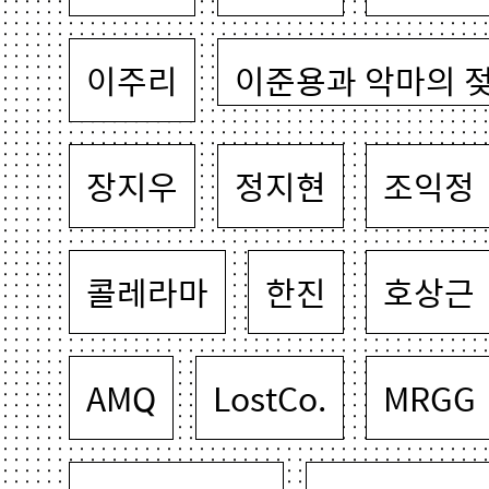
이주리
이준용과 악마의 
장지우
정지현
조익정
콜레라마
한진
호상근
AMQ
LostCo.
MRGG