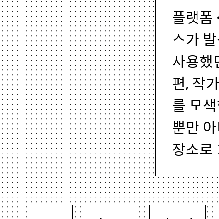
플랫폼 
스가 발
사용했던
편, 작
를 모색
뿐만 아
장소로 