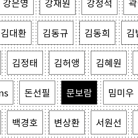
강은영
강재원
강정석
곽
김대환
김동규
김동희
김
김정태
김허앵
김혜원
ns
돈선필
문보람
밈미우
백경호
변상환
서원선