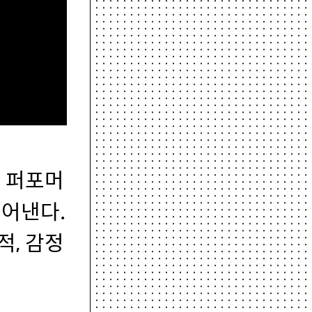
서 퍼포머
들어낸다.
적, 감정