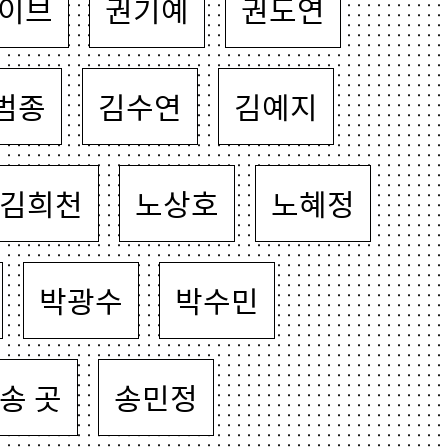
이브
권기예
권도연
범종
김수연
김예지
김희천
노상호
노혜정
박광수
박수민
송 곳
송민정