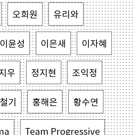
오희원
유리와
이윤성
이은새
이자혜
지우
정지현
조익정
철기
홍해은
황수연
ma
Team Progressive