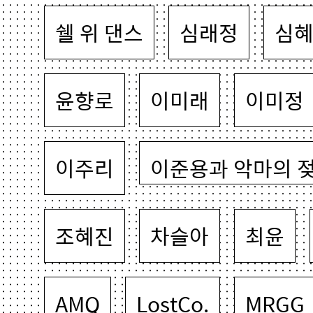
쉘 위 댄스
심래정
심
윤향로
이미래
이미정
이주리
이준용과 악마의 
조혜진
차슬아
최윤
AMQ
LostCo.
MRGG