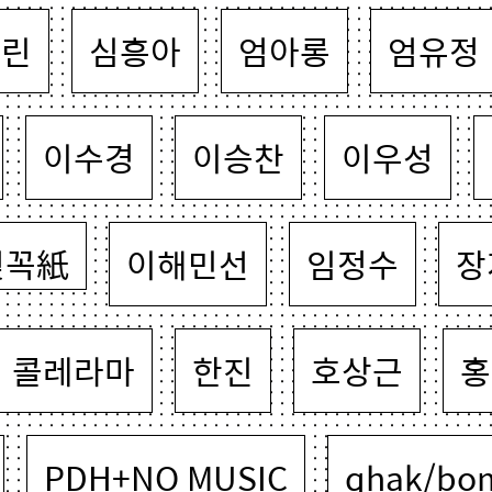
혜린
심흥아
엄아롱
엄유정
이수경
이승찬
이우성
젖꼭紙
이해민선
임정수
장
콜레라마
한진
호상근
홍
PDH+NO MUSIC
qhak/bo