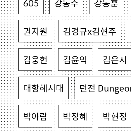
605
강동주
강동훈
권지원
김경규x김현주
김웅현
김윤익
김은지
대항해시대
던전 Dungeo
박아람
박정혜
박현정