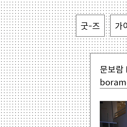
굿-즈
가
문보람 M
boram