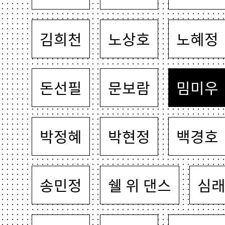
김희천
노상호
노혜정
돈선필
문보람
밈미우
박정혜
박현정
백경호
송민정
쉘 위 댄스
심