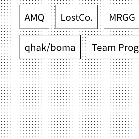
AMQ
LostCo.
MRGG
qhak/boma
Team Prog