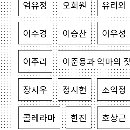
엄유정
오희원
유리와
이수경
이승찬
이우성
이주리
이준용과 악마의 
장지우
정지현
조익정
콜레라마
한진
호상근