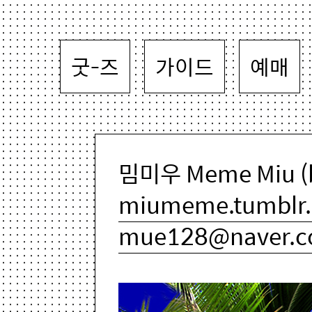
굿-즈
가이드
예매
밈미우 Meme Miu (
miumeme.tumblr
mue128@naver.