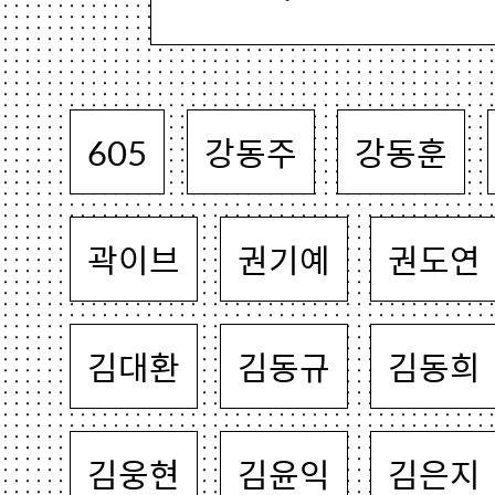
605
강동주
강동훈
곽이브
권기예
권도연
김대환
김동규
김동희
김웅현
김윤익
김은지