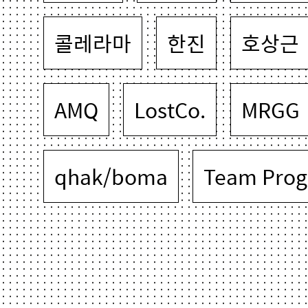
콜레라마
한진
호상근
AMQ
LostCo.
MRGG
qhak/boma
Team Prog