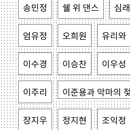
송민정
쉘 위 댄스
심
엄유정
오희원
유리와
이수경
이승찬
이우성
이주리
이준용과 악마의 
장지우
정지현
조익정