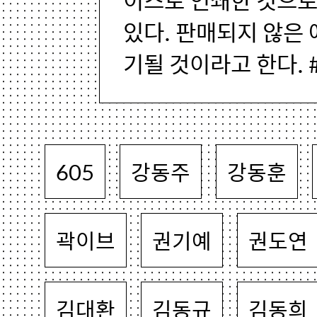
있다. 판매되지 않은 
기될 것이라고 한다. #s
605
강동주
강동훈
곽이브
권기예
권도연
김대환
김동규
김동희