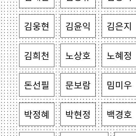
김웅현
김윤익
김은지
김희천
노상호
노혜정
돈선필
문보람
밈미우
박정혜
박현정
백경호