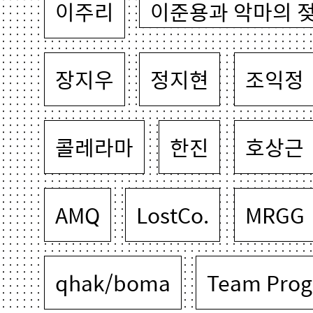
이주리
이준용과 악마의 
장지우
정지현
조익정
콜레라마
한진
호상근
AMQ
LostCo.
MRGG
qhak/boma
Team Prog