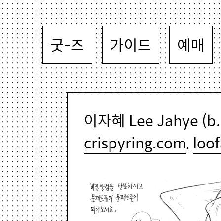
굿-즈
가이드
예매
이자혜 Lee Jahye (b.
crispyring.com
,
loo