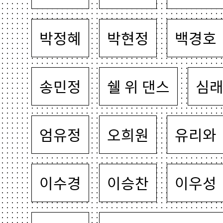
박정혜
박현정
백경호
송민정
쉘 위 댄스
심
엄유정
오희원
유리와
이수경
이승찬
이우성