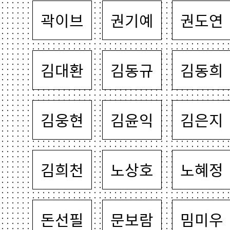
곽이브
권기예
권도연
김대환
김동규
김동희
김웅현
김윤익
김은지
김희천
노상호
노혜정
돈선필
문보람
밈미우