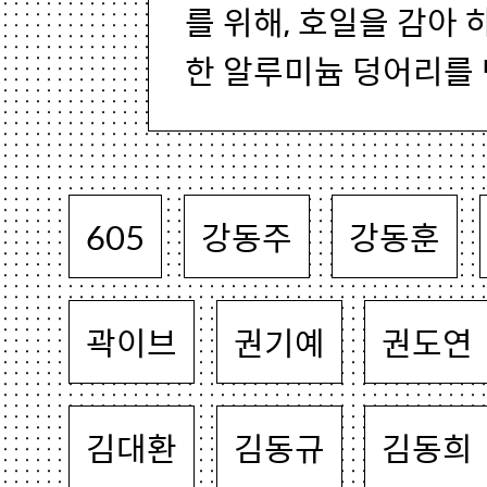
를 위해, 호일을 감아
한 알루미늄 덩어리를 만
605
강동주
강동훈
곽이브
권기예
권도연
김대환
김동규
김동희