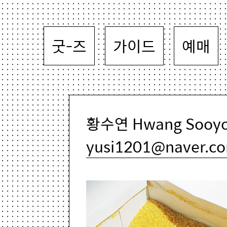
굿-즈
가이드
예매
황수연 Hwang Sooyoe
yusi1201@naver.c