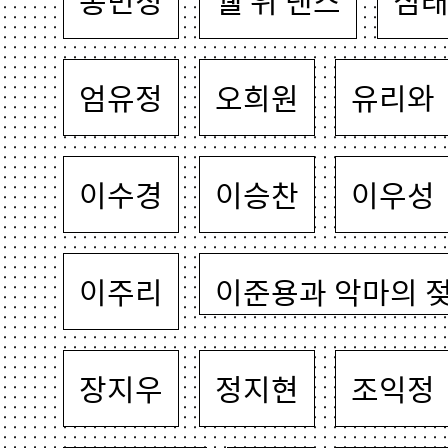
송민정
쉘 위 댄스
심
엄유정
오희원
유리와
이수경
이승찬
이우성
이주리
이준용과 악마의 
장지우
정지현
조익정