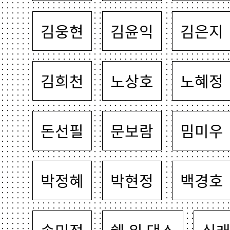
김웅현
김윤익
김은지
김희천
노상호
노혜정
돈선필
문보람
밈미우
박정혜
박현정
백경호