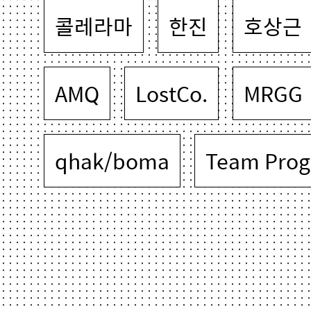
콜레라마
한진
호상근
AMQ
LostCo.
MRGG
qhak/boma
Team Prog